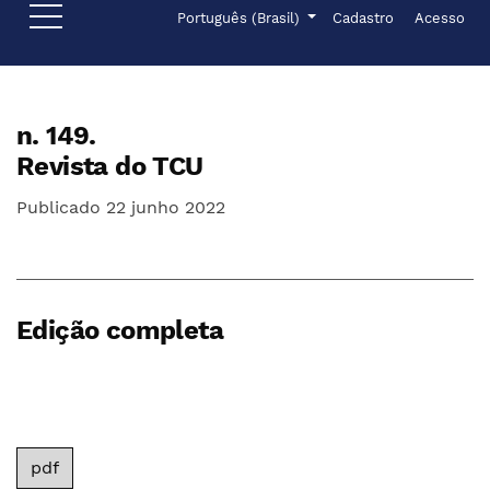
Ir para o menu de navegação principal
Ir para o conteúdo principal
Ir para o rodapé
Menu de administr
Idioma
Português (Brasil)
Cadastro
Acesso
n. 149.
Revista do TCU
Publicado 22 junho 2022
Edição completa
pdf