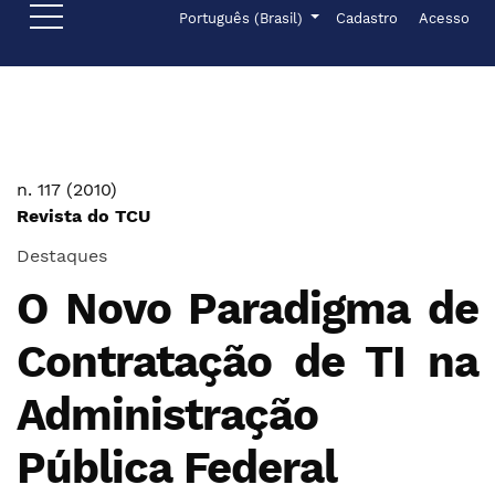
Ir para o menu de navegação principal
Ir para o conteúdo principal
Ir para o rodapé
Menu de administr
Idioma
Português (Brasil)
Cadastro
Acesso
n. 117 (2010)
Revista do TCU
Destaques
O Novo Paradigma de
Contratação de TI na
Administração
Pública Federal