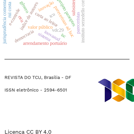
subsistemas
instituto serzedello corrêa
jurisprudência comentada
projeto panoptes
inovação
gênero
índice de autores
rui costa
pareceristas ad hoc
e-controle
carta ao leitor
tcu
pareceristas
rtcu
valor público
vdc29
democracia
inovaaud
sistema
isc
arrendamento portuário
REVISTA DO TCU, Brasília - DF
ISSN eletrônico - 2594-6501
Licença CC BY 4.0