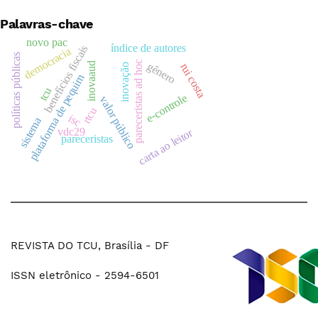
Palavras-chave
novo pac
índice de autores
benefícios fiscais
democracia
políticas públicas
pareceristas ad hoc
inovaaud
gênero
rui costa
inovação
plataforma de pequim
tcu
e-controle
valor público
rtcu
isc
sistema
vdc29
carta ao leitor
pareceristas
REVISTA DO TCU, Brasília - DF
ISSN eletrônico - 2594-6501