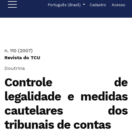
Ir para o menu de navegação principal
Ir para o conteúdo principal
Ir para o rodapé
Menu de administr
Idioma
Português (Brasil)
Cadastro
Acesso
n. 110 (2007)
Revista do TCU
Doutrina
Controle de
legalidade e medidas
cautelares dos
tribunais de contas