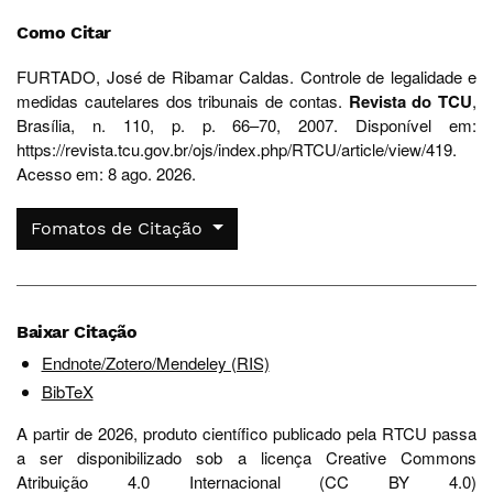
Como Citar
FURTADO, José de Ribamar Caldas. Controle de legalidade e
medidas cautelares dos tribunais de contas.
Revista do TCU
,
Brasília, n. 110, p. p. 66–70, 2007. Disponível em:
https://revista.tcu.gov.br/ojs/index.php/RTCU/article/view/419.
Acesso em: 8 ago. 2026.
Fomatos de Citação
Baixar Citação
Endnote/Zotero/Mendeley (RIS)
BibTeX
A partir de 2026, produto científico publicado pela RTCU passa
a ser disponibilizado sob a licença Creative Commons
Atribuição 4.0 Internacional (CC BY 4.0)