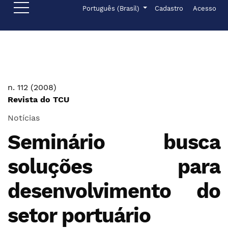
Ir para o menu de navegação principal
Ir para o conteúdo principal
Ir para o rodapé
Menu de administr
Idioma
Português (Brasil)
Cadastro
Acesso
n. 112 (2008)
Revista do TCU
Notícias
Seminário busca
soluções para
desenvolvimento do
setor portuário