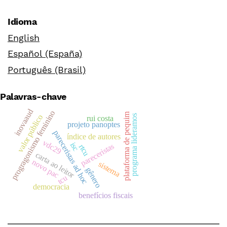
Idioma
English
Español (España)
Português (Brasil)
Palavras-chave
inovaaud
progragonismo feminino
plataforma de pequim
programa lideramos
valor público
rui costa
projeto panoptes
pareceristas ad hoc
índice de autores
vdc29
isc
pareceristas
rtcu
carta ao leitor
novo pac
sistema
gênero
tcu
democracia
benefícios fiscais