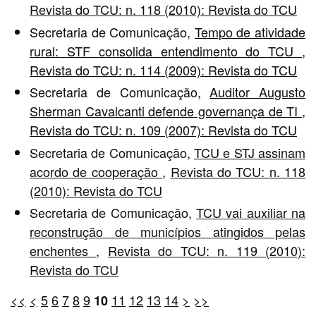
Revista do TCU: n. 118 (2010): Revista do TCU
Secretaria de Comunicação,
Tempo de atividade
rural: STF consolida entendimento do TCU
,
Revista do TCU: n. 114 (2009): Revista do TCU
Secretaria de Comunicação,
Auditor Augusto
Sherman Cavalcanti defende governança de TI
,
Revista do TCU: n. 109 (2007): Revista do TCU
Secretaria de Comunicação,
TCU e STJ assinam
acordo de cooperação
,
Revista do TCU: n. 118
(2010): Revista do TCU
Secretaria de Comunicação,
TCU vai auxiliar na
reconstrução de municípios atingidos pelas
enchentes
,
Revista do TCU: n. 119 (2010):
Revista do TCU
<<
<
5
6
7
8
9
11
12
13
14
>
>>
10