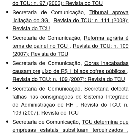
do TCU: n. 97 (2003): Revista do TCU
Secretaria de Comunicação,
Tribunal aprova
licitação do 3G
,
Revista do TCU: n. 111 (2008):
Revista do TCU
Secretaria de Comunicação,
Reforma agrária é
tema de painel no TCU
,
Revista do TCU: n. 109
(2007): Revista do TCU
Secretaria de Comunicação,
Obras inacabadas
causam prejuízo de R$ 1 bi aos cofres públicos
,
Revista do TCU: n. 109 (2007): Revista do TCU
Secretaria de Comunicação,
Secretaria detecta
falhas nas consignações do Sistema Integrado
de Administração de RH
,
Revista do TCU: n.
109 (2007): Revista do TCU
Secretaria de Comunicação,
TCU determina que
empresas estatais substituam terceirizados
,