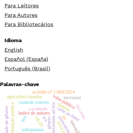
Para Leitores
Para Autores
Para Bibliotecários
Idioma
English
Español (España)
Português (Brasil)
Palavras-chave
acórdão nº 1.869/2024
valor público
agricultura familiar
inovaaud
controle externo
sistema
pareceristas ad hoc
administração pública
rui costa
carta ao leitor
igualdade de gênero
e-controle
índice de autores
isc
rtcu
vdc29
pareceristas
tcu
gênero
inovação
novo pac
subsistemas