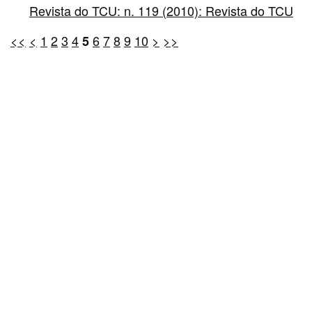
Revista do TCU: n. 119 (2010): Revista do TCU
<<
<
1
2
3
4
6
7
8
9
10
>
>>
5