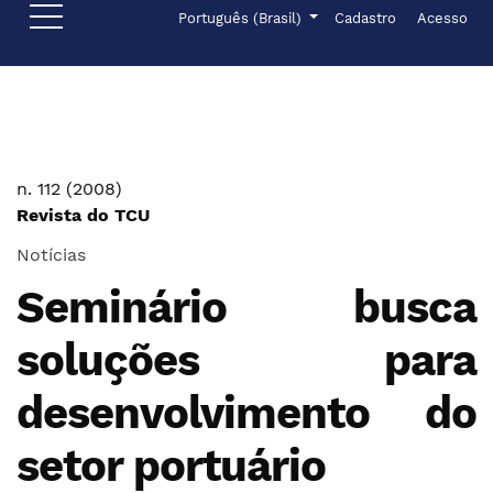
Ir para o menu de navegação principal
Ir para o conteúdo principal
Ir para o rodapé
Menu de administr
Idioma
Português (Brasil)
Cadastro
Acesso
n. 112 (2008)
Revista do TCU
Notícias
Seminário busca
soluções para
desenvolvimento do
setor portuário