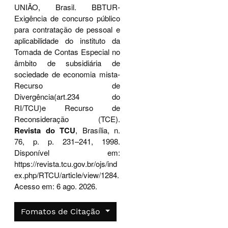
UNIÃO, Brasil. BBTUR-
Exigência de concurso público
para contratação de pessoal e
aplicabilidade do instituto da
Tomada de Contas Especial no
âmbito de subsidiária de
sociedade de economia mista-
Recurso de
Divergência(art.234 do
RI/TCU)e Recurso de
Reconsideração (TCE).
Revista do TCU
, Brasília, n.
76, p. p. 231–241, 1998.
Disponível em:
https://revista.tcu.gov.br/ojs/ind
ex.php/RTCU/article/view/1284.
Acesso em: 6 ago. 2026.
Fomatos de Citação