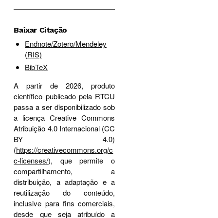
Baixar Citação
Endnote/Zotero/Mendeley
(RIS)
BibTeX
A partir de 2026, produto
científico publicado pela RTCU
passa a ser disponibilizado sob
a licença Creative Commons
Atribuição 4.0 Internacional (CC
BY 4.0)
(
https://creativecommons.org/c
c-licenses/
), que permite o
compartilhamento, a
distribuição, a adaptação e a
reutilização do conteúdo,
inclusive para fins comerciais,
desde que seja atribuído a