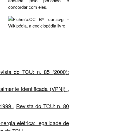
adotada pelo periódico e
concordar com eles.
vista do TCU: n. 85 (2000):
lmente identificada (VPNI)
,
e 1999
,
Revista do TCU: n. 80
rgia elétrica: legalidade de
sta do TCU