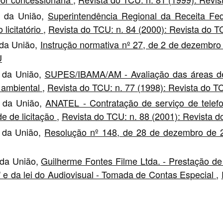
as da União,
Superintendência Regional da Receita Fed
licitatório
,
Revista do TCU: n. 84 (2000): Revista do 
 da União,
Instrução normativa nº 27, de 2 de dezembr
U
s da União,
SUPES/IBAMA/AM - Avaliação das áreas de 
 ambiental
,
Revista do TCU: n. 77 (1998): Revista do T
s da União,
ANATEL - Contratação de serviço de telefo
de de licitação
,
Revista do TCU: n. 88 (2001): Revista 
s da União,
Resolução nº 148, de 28 de dezembro de
 da União,
Guilherme Fontes Filme Ltda. - Prestação de
 e da lei do Audiovisual - Tomada de Contas Especial
,