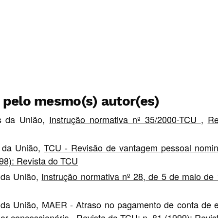
s pelo mesmo(s) autor(es)
as da União,
Instrução normativa nº 35/2000-TCU
,
Re
s da União,
TCU - Revisão de vantagem pessoal nomina
998): Revista do TCU
s da União,
Instrução normativa nº 28, de 5 de maio d
s da União,
MAER - Atraso no pagamento de conta de ene
por concessionária
,
Revista do TCU: n. 81 (1999): Revi