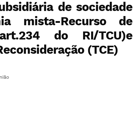
ubsidiária de sociedade
ia mista-Recurso de
a(art.234 do RI/TCU)e
Reconsideração (TCE)
nião