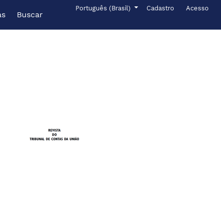
Menu de administr
Idioma
Português (Brasil)
Cadastro
Acesso
as
Buscar