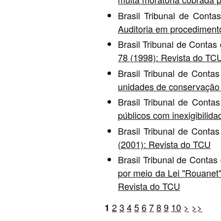
Brasil Tribunal de Cont
Auditoria em procedimento 
Brasil Tribunal de Contas
78 (1998): Revista do TC
Brasil Tribunal de Conta
unidades de conservação
Brasil Tribunal de Conta
públicos com inexigibilida
Brasil Tribunal de Conta
(2001): Revista do TCU
Brasil Tribunal de Contas
por meio da Lei "Rouanet"
Revista do TCU
2
3
4
5
6
7
8
9
10
>
>>
1