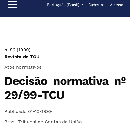
Ir para o menu de navegação principal
Ir para o conteúdo principal
Ir para o rodapé
Menu de administr
Idioma
Português (Brasil)
Cadastro
Acesso
n. 82 (1999)
Revista do TCU
Atos normativos
Decisão normativa nº
29/99-TCU
Publicado 01-10-1999
Brasil Tribunal de Contas da União