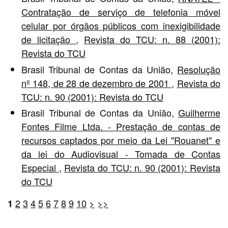
Contratação de serviço de telefonia móvel
celular por órgãos públicos com inexigibilidade
de licitação
,
Revista do TCU: n. 88 (2001):
Revista do TCU
Brasil Tribunal de Contas da União,
Resolução
nº 148, de 28 de dezembro de 2001
,
Revista do
TCU: n. 90 (2001): Revista do TCU
Brasil Tribunal de Contas da União,
Guilherme
Fontes Filme Ltda. - Prestação de contas de
recursos captados por meio da Lei "Rouanet" e
da lei do Audiovisual - Tomada de Contas
Especial
,
Revista do TCU: n. 90 (2001): Revista
do TCU
2
3
4
5
6
7
8
9
10
>
>>
1