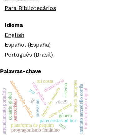
Para Bibliotecários
Idioma
English
Español (España)
Português (Brasil)
Palavras-chave
democracia
rui costa
administração pública
projeto panoptes
valor público
sistema
instituto serzedello corrêa
índice de autores
transformação digital
tcu
arrendamento portuário
cenário global
isc
pareceristas
vdc29
inovaaud
carta ao leitor
gênero
pareceristas ad hoc
rtcu
plataforma de pequim
progragonismo feminino