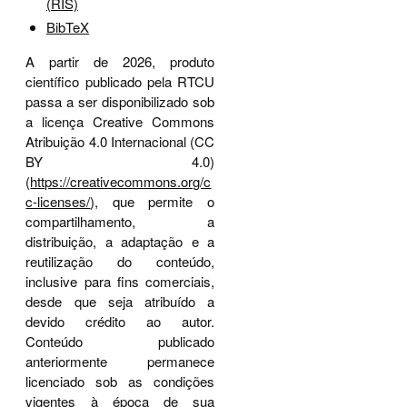
(RIS)
BibTeX
A partir de 2026, produto
científico publicado pela RTCU
passa a ser disponibilizado sob
a licença Creative Commons
Atribuição 4.0 Internacional (CC
BY 4.0)
(
https://creativecommons.org/c
c-licenses/
), que permite o
compartilhamento, a
distribuição, a adaptação e a
reutilização do conteúdo,
inclusive para fins comerciais,
desde que seja atribuído a
devido crédito ao autor.
Conteúdo publicado
anteriormente permanece
licenciado sob as condições
vigentes à época de sua