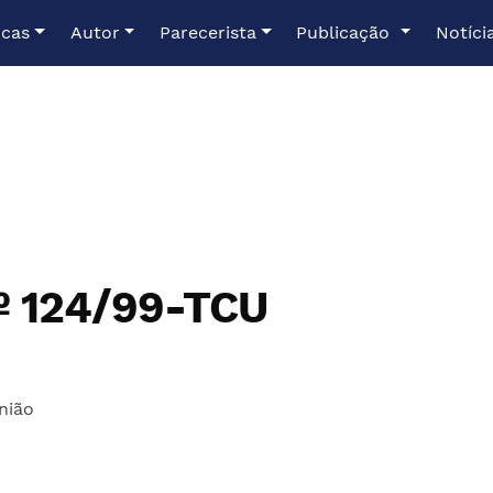
icas
Autor
Parecerista
Publicação
Notíci
º 124/99-TCU
nião