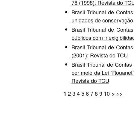
78 (1998): Revista do TC
Brasil Tribunal de Conta
unidades de conservação
Brasil Tribunal de Conta
públicos com inexigibilida
Brasil Tribunal de Conta
(2001): Revista do TCU
Brasil Tribunal de Contas
por meio da Lei "Rouanet"
Revista do TCU
2
3
4
5
6
7
8
9
10
>
>>
1