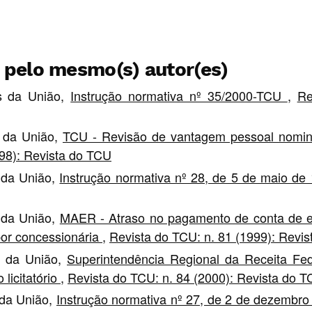
s pelo mesmo(s) autor(es)
as da União,
Instrução normativa nº 35/2000-TCU
,
Re
s da União,
TCU - Revisão de vantagem pessoal nomina
998): Revista do TCU
s da União,
Instrução normativa nº 28, de 5 de maio d
s da União,
MAER - Atraso no pagamento de conta de ene
por concessionária
,
Revista do TCU: n. 81 (1999): Revi
as da União,
Superintendência Regional da Receita Fed
licitatório
,
Revista do TCU: n. 84 (2000): Revista do 
 da União,
Instrução normativa nº 27, de 2 de dezembr