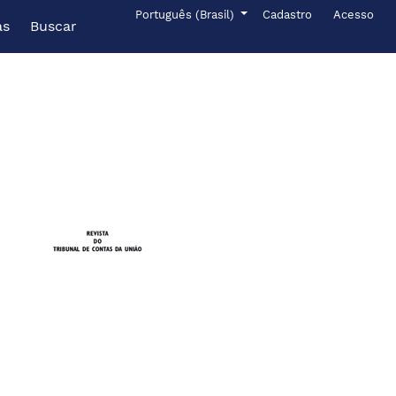
Menu de administr
Idioma
Português (Brasil)
Cadastro
Acesso
as
Buscar