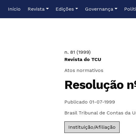
Ir para o menu de navegação principal
Ir para o conteúdo principal
Ir para o rodapé
Início
Revista
Edições
Governança
Polít
n. 81 (1999)
Revista do TCU
Atos normativos
Resolução n
Publicado 01-07-1999
Brasil Tribunal de Contas da U
Instituição/Afiliação