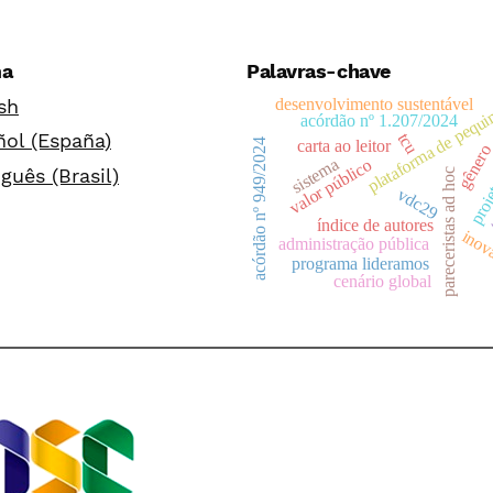
ma
Palavras-chave
sh
desenvolvimento sustentável
plataforma de pequ
acórdão nº 1.207/2024
proje
ol (España)
tcu
acórdão nº 949/2024
carta ao leitor
gêner
sistema
valor público
guês (Brasil)
pareceristas ad hoc
vdc29
índice de autores
inov
administração pública
programa lideramos
cenário global