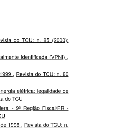
vista do TCU: n. 85 (2000):
lmente identificada (VPNI)
,
e 1999
,
Revista do TCU: n. 80
rgia elétrica: legalidade de
sta do TCU
eral - 9ª Região Fiscal/PR -
TCU
o de 1998
,
Revista do TCU: n.