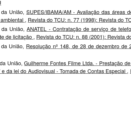
U
s da União,
SUPES/IBAMA/AM - Avaliação das áreas de 
 ambiental
,
Revista do TCU: n. 77 (1998): Revista do T
s da União,
ANATEL - Contratação de serviço de telefo
de de licitação
,
Revista do TCU: n. 88 (2001): Revista 
s da União,
Resolução nº 148, de 28 de dezembro de
 da União,
Guilherme Fontes Filme Ltda. - Prestação de
 e da lei do Audiovisual - Tomada de Contas Especial
,