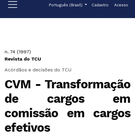
Ir para o menu de navegação principal
Ir para o conteúdo principal
Ir para o rodapé
Menu de administr
Idioma
Português (Brasil)
Cadastro
Acesso
n. 74 (1997)
Revista do TCU
Acórdãos e decisões do TCU
CVM - Transformação
de cargos em
comissão em cargos
efetivos