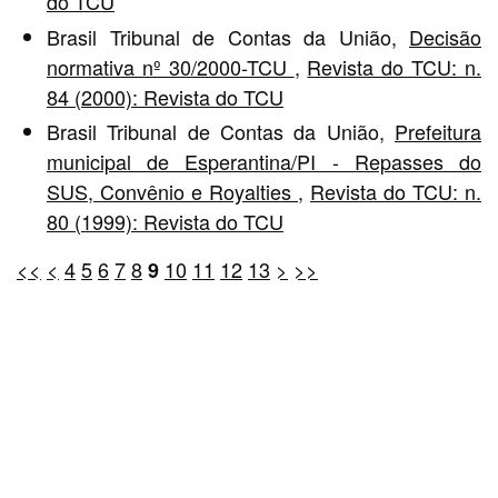
do TCU
Brasil Tribunal de Contas da União,
Decisão
normativa nº 30/2000-TCU
,
Revista do TCU: n.
84 (2000): Revista do TCU
Brasil Tribunal de Contas da União,
Prefeitura
municipal de Esperantina/PI - Repasses do
SUS, Convênio e Royalties
,
Revista do TCU: n.
80 (1999): Revista do TCU
<<
<
4
5
6
7
8
10
11
12
13
>
>>
9