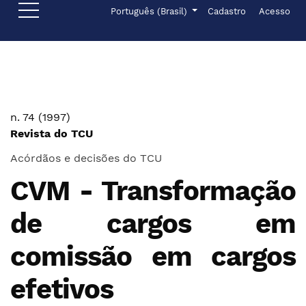
Ir para o menu de navegação principal
Ir para o conteúdo principal
Ir para o rodapé
Menu de administr
Idioma
Português (Brasil)
Cadastro
Acesso
n. 74 (1997)
Revista do TCU
Acórdãos e decisões do TCU
CVM - Transformação
de cargos em
comissão em cargos
efetivos