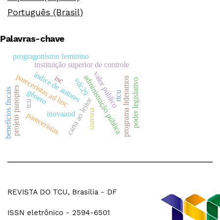
Português (Brasil)
Palavras-chave
progragonismo feminino
instituição superior de controle
valor público
índice de autores
pareceristas ad hoc
administração pública
isc
programa lideramos
vdc29
poder legislativo
projeto panoptes
benefícios fiscais
gênero
rtcu
carta ao leitor
tcu
sistema
inovaaud
pareceristas
REVISTA DO TCU, Brasília - DF
ISSN eletrônico - 2594-6501