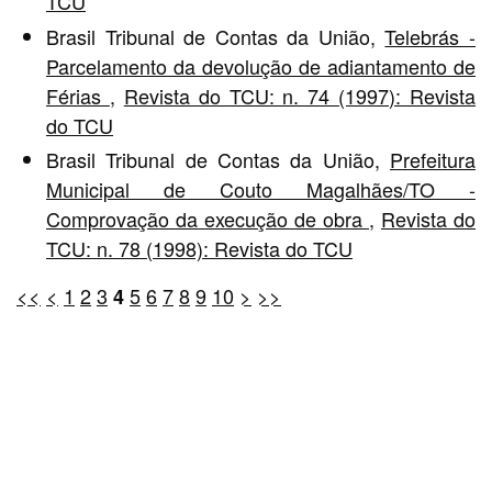
TCU
Brasil Tribunal de Contas da União,
Telebrás -
Parcelamento da devolução de adiantamento de
Férias
,
Revista do TCU: n. 74 (1997): Revista
do TCU
Brasil Tribunal de Contas da União,
Prefeitura
Municipal de Couto Magalhães/TO -
Comprovação da execução de obra
,
Revista do
TCU: n. 78 (1998): Revista do TCU
<<
<
1
2
3
5
6
7
8
9
10
>
>>
4